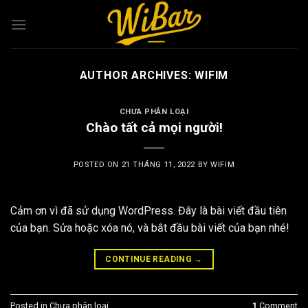
Skip
to
content
AUTHOR ARCHIVES:
WIFIM
CHƯA PHÂN LOẠI
Chào tất cả mọi người!
POSTED ON
21 THÁNG 11, 2022
BY
WIFIM
Cảm ơn vì đã sử dụng WordPress. Đây là bài viết đầu tiên
của bạn. Sửa hoặc xóa nó, và bắt đầu bài viết của bạn nhé!
CONTINUE READING
→
Posted in
Chưa phân loại
1
Comment